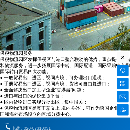
保税物流园服务
×
保税物流园区发挥保税区与港口整合联动的优势，重点提供仓储
和物流服务，进一步拓展国际中转、国际配送、国际采购中心和

国际转口贸易四大功能。
● 一般贸易出口进区，视同离境，可办理出口退税；

● 手册贸易出口进区，视同离境，货物可自由复进口；
● 全面解决出口加工型企业“香港游”问题；
● 进口与出口的保税集货平台；

● 区内货物进口实现分批出区，集中报关；
● 保税物流园区是真正意义上“境内关外”，可作为跨国企业为中

国和海外市场设立的区域分拨中心。
登录入口
电话：020-87310031