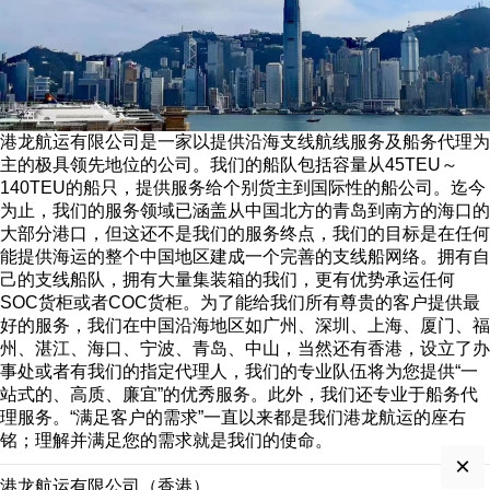
港龙航运有限公司是一家以提供沿海支线航线服务及船务代理为
主的极具领先地位的公司。我们的船队包括容量从45TEU～
140TEU的船只，提供服务给个别货主到国际性的船公司。迄今
为止，我们的服务领域已涵盖从中国北方的青岛到南方的海口的
大部分港口，但这还不是我们的服务终点，我们的目标是在任何
能提供海运的整个中国地区建成一个完善的支线船网络。拥有自
己的支线船队，拥有大量集装箱的我们，更有优势承运任何
SOC货柜或者COC货柜。为了能给我们所有尊贵的客户提供最
好的服务，我们在中国沿海地区如广州、深圳、上海、厦门、福
州、湛江、海口、宁波、青岛、中山，当然还有香港，设立了办
事处或者有我们的指定代理人，我们的专业队伍将为您提供“一
站式的、高质、廉宜”的优秀服务。此外，我们还专业于船务代
理服务。“满足客户的需求”一直以来都是我们港龙航运的座右
铭；理解并满足您的需求就是我们的使命。
×
港龙航运有限公司（香港）