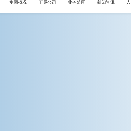
集团概况
下属公司
业务范围
新闻资讯
人
公司简介
中辉货运
业务概况
巨龙新闻
企业文化
穗龙运输
服务的客户
行业资讯
天翔储运
进口保税物流服务
港龙航运
区域集散中心
纬翔物流
出口复进口
合捷供应链
保税物流园服务
嘉穗国际