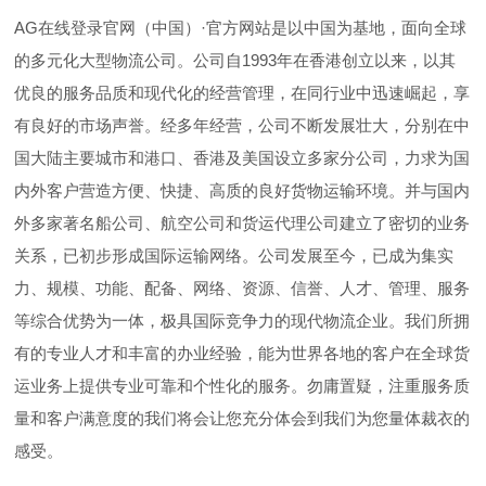
AG在线登录官网（中国）·官方网站是以中国为基地，面向全球
的多元化大型物流公司。公司自1993年在香港创立以来，以其
优良的服务品质和现代化的经营管理，在同行业中迅速崛起，享
有良好的市场声誉。经多年经营，公司不断发展壮大，分别在中
国大陆主要城市和港口、香港及美国设立多家分公司，力求为国
内外客户营造方便、快捷、高质的良好货物运输环境。并与国内
外多家著名船公司、航空公司和货运代理公司建立了密切的业务
关系，已初步形成国际运输网络。公司发展至今，已成为集实
力、规模、功能、配备、网络、资源、信誉、人才、管理、服务
等综合优势为一体，极具国际竞争力的现代物流企业。我们所拥
有的专业人才和丰富的办业经验，能为世界各地的客户在全球货
运业务上提供专业可靠和个性化的服务。勿庸置疑，注重服务质
量和客户满意度的我们将会让您充分体会到我们为您量体裁衣的
感受。