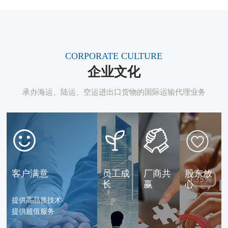
CORPORATE CULTURE
企业文化
承办海运、陆运、空运进出口货物的国际运输代理业务
客户满意
员工成
厂商共
股东放
长
赢
心
提供高品质技术
提供超值服务