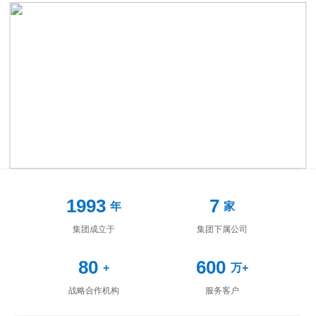
1993
7
年
家
集团成立于
集团下属公司
80
600
+
万+
战略合作机构
服务客户