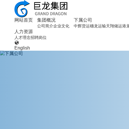
网站首页
集团概况
下属公司
公司简介
企业文化
中辉货运
穗龙运输
天翔储运
港
人力资源
人才理念
招聘岗位

English