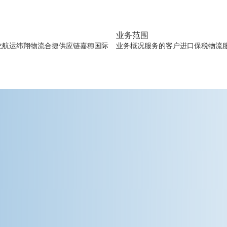
业务范围
龙航运
纬翔物流
合捷供应链
嘉穗国际
业务概况
服务的客户
进口保税物流